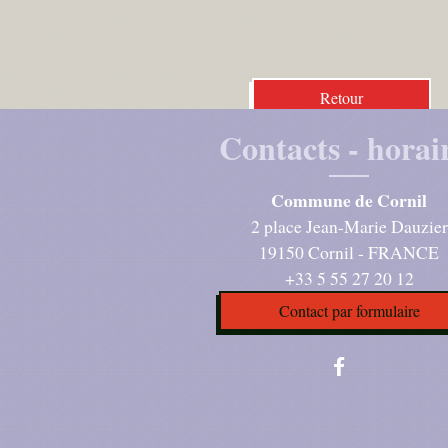
Retour
Contacts - horai
Commune de Cornil
2 place Jean-Marie Dauzier
19150 Cornil - FRANCE
+33 5 55 27 20 12
Contact par formulaire