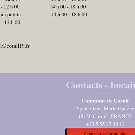
0 - 12 h 00 14 h 00 - 18 h 00
rmé au public 14 h 00 - 18 h 00
- 12 h 00
il@cornil19.fr
Contacts - horai
Commune de Cornil
2 place Jean-Marie Dauzier
19150 Cornil - FRANCE
+33 5 55 27 20 12
Contact par formulaire