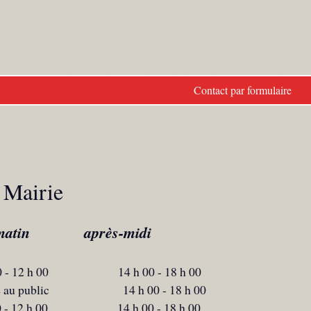
Contact par formulaire
 Mairie
matin après-midi
0 - 12 h 00 14 h 00 - 18 h 00
é au public 14 h 00 - 18 h 00
 00 - 12 h 00 14 h 00 - 18 h 00