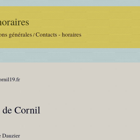
horaires
ons générales
Contacts - horaires
/
rnil19.fr
de Cornil
e Dauzier