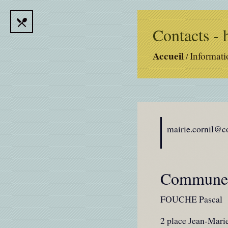
local_dining
Contacts - 
Accueil
Informati
/
mairie.cornil@co
Commune 
FOUCHE Pascal
2 place Jean-Mari