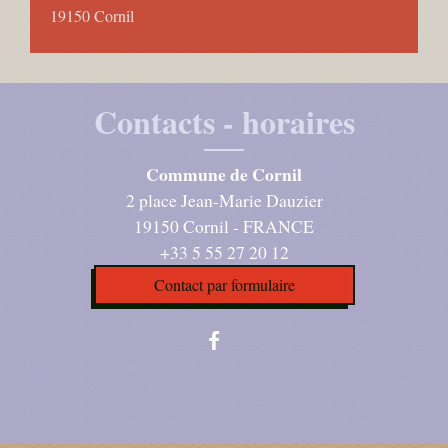
19150 Cornil
Contacts - horaires
Commune de Cornil
2 place Jean-Marie Dauzier
19150 Cornil - FRANCE
+33 5 55 27 20 12
Contact par formulaire