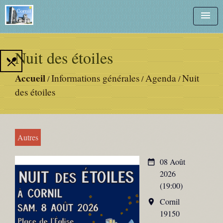
menu
Nuit des étoiles
local_dining
Accueil
Informations générales
Agenda
Nuit
/
/
/
des étoiles
Autres
08 Août
date_range
2026
(19:00)
Cornil
room
19150