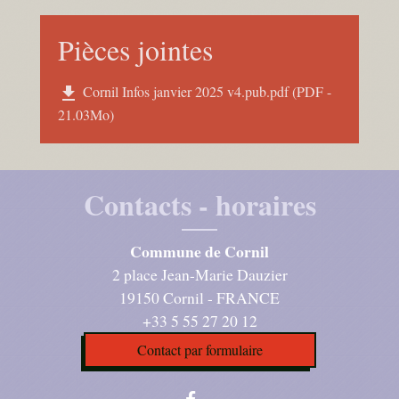
Pièces jointes
Cornil Infos janvier 2025 v4.pub.pdf (PDF -
file_download
21.03Mo)
Contacts - horaires
Commune de Cornil
2 place Jean-Marie Dauzier
19150 Cornil - FRANCE
+33 5 55 27 20 12
Contact par formulaire